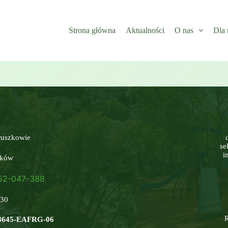
Strona główna
Aktualności
O nas
Dla 
ruszkowie
se
i
zków
452-047-388
:30
-48645-EAFRG-06