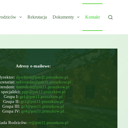
rodziców
Rekrutacja
Dokumenty
Kontakt
Adresy e-mailowe:
dyrektor:
dyrektor@pm11.pruszkow.pl
kretariat:
sekretariat@pm11.pruszkow.pl
ntendent:
intendent@pm11.pruszkow.pl
specjaliści:
ppp@pm11.pruszkow.pl
Grupa I:
gr1@pm11.pruszkow.pl
Grupa II:
gr2@pm11.pruszkow.pl
Grupa III:
gr3@pm11.pruszkow.pl
Grupa IV:
gr4@pm11.pruszkow.pl
Rada Rodziców:
rr@pm11.pruszkow.pl