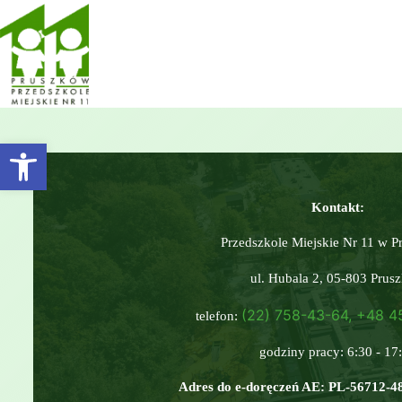
Otwórz pasek narzędzi
Kontakt:
Przedszkole Miejskie Nr 11 w P
ul. Hubala 2, 05-803 Prus
(22) 758-43-64, +48 
telefon:
godziny pracy: 6:30 - 17
Adres do e-doręczeń AE: PL-56712